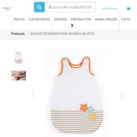
Iniciar Sesión
INICIO
CATEGORIAS
EDADES
PRODUCTOS
HABILIDADES
CATALO
Products
SAQUITO DE DORMIR PARA MUÑECO ML31221
Previous
Next